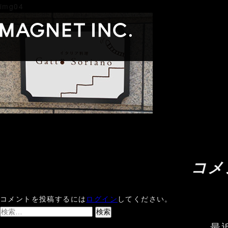
img04
コメ
コメントを投稿するには
ログイン
してください。
検
索:
最